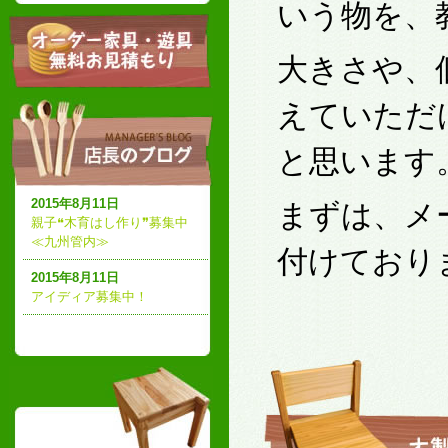
いう物を、
大きさや、
えていただ
と思います
2015年8月11日
まずは、メ
親子❝木育はし作り❞募集中
≪九州管内≫
付けており
2015年8月11日
アイディア募集中！