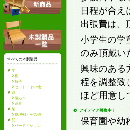
日程が合え
出張費は、
小学生の学
のみ頂戴い
すべての木製製品
興味のある
学
机
程を調整致
椅子
セット・その他
遊
ほど用意し
積み木
遊具
納
アイディア募集中！
整理棚・その他
保育園や幼
憩
パーティション