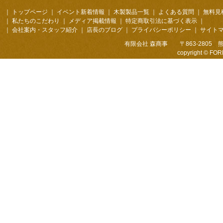
｜
トップページ
｜
イベント新着情報
｜
木製製品一覧
｜
よくある質問
｜
無料見
｜
私たちのこだわり
｜
メディア掲載情報
｜
特定商取引法に基づく表示
｜
｜
会社案内・スタッフ紹介
｜
店長のブログ
｜
プライバシーポリシー
｜
サイト
有限会社 森商事 〒863-2805 熊本
copyright © FOR