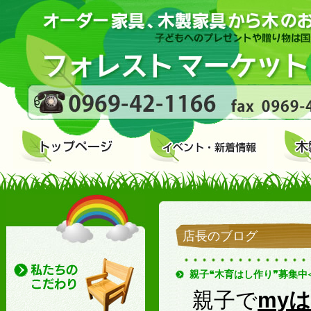
店長のブログ
親子❝木育はし作り❞募集中
親子で
my