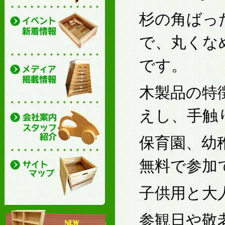
杉の角ばっ
で、丸くな
です。
木製品の特
えし、手触
保育園、幼
無料で参加
子供用と大
参観日や敬