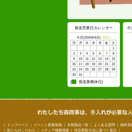
発送営業日カレンダー
今
今月(2026年8月)
翌月>
日
月
火
水
木
金
土
1
2
3
4
5
6
7
8
9
10
11
12
13
14
15
16
17
18
19
20
21
22
23
24
25
26
27
28
29
30
31
(
発送業務休日)
｜
トップページ
｜
イベント新着情報
｜
木製製品一覧
｜
よくある質問
｜
無料見
｜
私たちのこだわり
｜
メディア掲載情報
｜
特定商取引法に基づく表示
｜