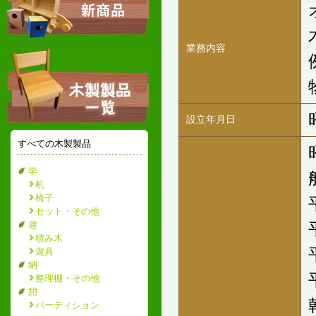
業務内容
設立年月日
すべての木製製品
学
机
椅子
セット・その他
遊
積み木
遊具
納
整理棚・その他
憩
パーティション