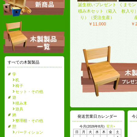
誕生祝いプレゼント
くまモン
積み木セット（箱入
枚入り
り）（受注生産）
￥11,000
￥2
すべての木製製品
学
机
椅子
セット・その他
遊
積み木
遊具
納
発送営業日カレンダー
今
整理棚・その他
憩
今月(2026年8月)
翌月>
パーティション
日
月
火
水
木
金
土