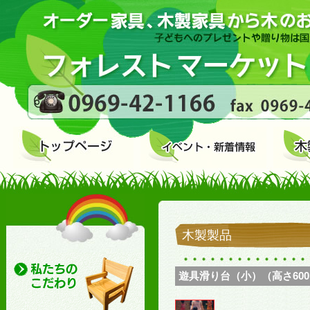
木製製品
遊具滑り台（小）（高さ600mm