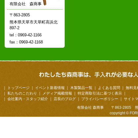
有限会社 森商事
〒863-2805
熊本県天草市天草町高浜北
897-2
tel：0969-42-1166
fax：0969-42-1168
｜
トップページ
｜
イベント新着情報
｜
木製製品一覧
｜
よくある質問
｜
無料見
｜
私たちのこだわり
｜
メディア掲載情報
｜
特定商取引法に基づく表示
｜
｜
会社案内・スタッフ紹介
｜
店長のブログ
｜
プライバシーポリシー
｜
サイト
有限会社 森商事 〒863-2805 熊本
copyright © FOR