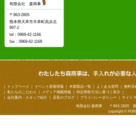
有限会社 森商事
〒863-2805
熊本県天草市天草町高浜北
897-2
tel：0969-42-1166
fax：0969-42-1168
｜
トップページ
｜
イベント新着情報
｜
木製製品一覧
｜
よくある質問
｜
無料見
｜
私たちのこだわり
｜
メディア掲載情報
｜
特定商取引法に基づく表示
｜
｜
会社案内・スタッフ紹介
｜
店長のブログ
｜
プライバシーポリシー
｜
サイト
有限会社 森商事 〒863-2805 熊本
copyright © FOR