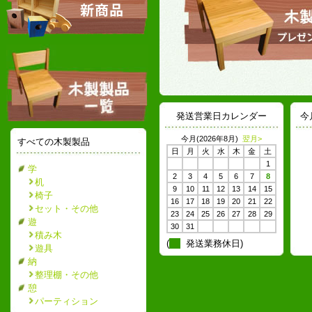
発送営業日カレンダー
今
今月(2026年8月)
翌月>
すべての木製製品
日
月
火
水
木
金
土
1
学
2
3
4
5
6
7
8
机
9
10
11
12
13
14
15
椅子
16
17
18
19
20
21
22
セット・その他
23
24
25
26
27
28
29
遊
30
31
積み木
(
発送業務休日)
遊具
納
整理棚・その他
憩
パーティション