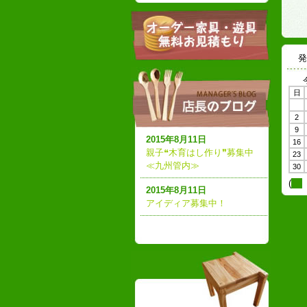
発
日
2
9
2015年8月11日
16
親子❝木育はし作り❞募集中
23
≪九州管内≫
30
(
2015年8月11日
アイディア募集中！