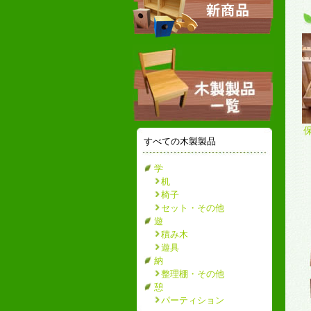
すべての木製製品
学
机
椅子
セット・その他
遊
積み木
遊具
納
整理棚・その他
憩
パーティション