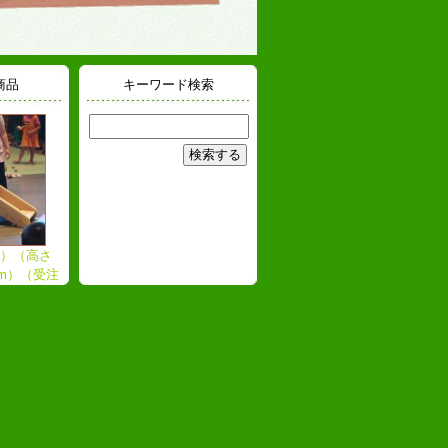
商品
キーワード検索
）（高さ
mm）（受注