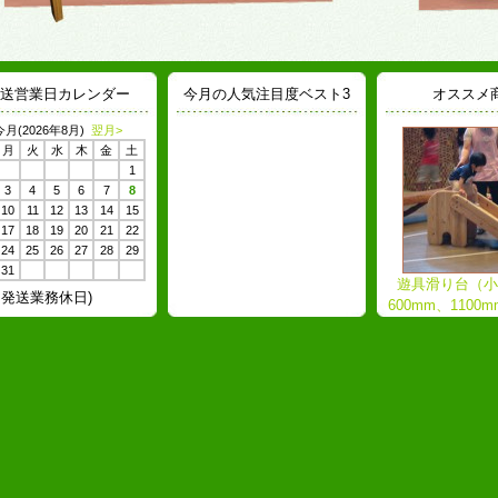
送営業日カレンダー
今月の人気注目度ベスト3
オススメ
今月(2026年8月)
翌月>
月
火
水
木
金
土
1
3
4
5
6
7
8
10
11
12
13
14
15
17
18
19
20
21
22
24
25
26
27
28
29
31
遊具滑り台（小
発送業務休日)
600mm、1100
生産）