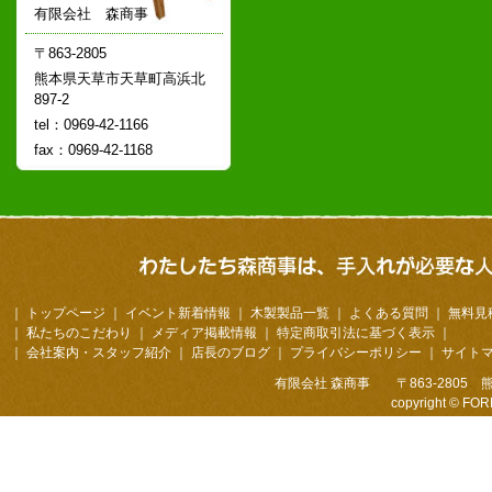
有限会社 森商事
〒863-2805
熊本県天草市天草町高浜北
897-2
tel：0969-42-1166
fax：0969-42-1168
｜
トップページ
｜
イベント新着情報
｜
木製製品一覧
｜
よくある質問
｜
無料見
｜
私たちのこだわり
｜
メディア掲載情報
｜
特定商取引法に基づく表示
｜
｜
会社案内・スタッフ紹介
｜
店長のブログ
｜
プライバシーポリシー
｜
サイト
有限会社 森商事 〒863-2805 熊本
copyright © FOR