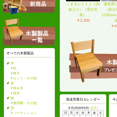
くまモンドミノ（20
遊具滑
枚入り）（受注生
（高さ6
産）
1100m
￥2,200
￥4
すべての木製製品
学
机
椅子
セット・その他
遊
積み木
遊具
納
発送営業日カレンダー
今
整理棚・その他
憩
今月(2026年8月)
翌月>
パーティション
日
月
火
水
木
金
土